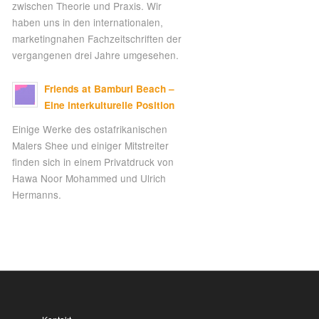
zwischen Theorie und Praxis. Wir
haben uns in den internationalen,
marketingnahen Fachzeitschriften der
vergangenen drei Jahre umgesehen.
Friends at Bamburi Beach –
Eine interkulturelle Position
Einige Werke des ostafrikanischen
Malers Shee und einiger Mitstreiter
finden sich in einem Privatdruck von
Hawa Noor Mohammed und Ulrich
Hermanns.