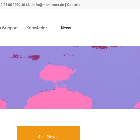
49 21 66 / 990 86 86 |
info@mark-man.de
|
Kontakt
s Support
Knowledge
News
all News