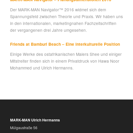
Der MARK-MAN Navigator™ 2016 widmet sich dem
Spannungsfeld zwischen Theorie und Praxis. Wir haben uns
in den internationalen, marketingnahen Fachzeitschriften
der vergangenen drei Jahre umgesehen.
Friends at Bamburi Beach – Eine interkulturelle Position
Einige Werke des ostafrikanischen Malers Shee und einiger
Mitstreiter finden sich in einem Privatdruck von Hawa Noor
Mohammed und Ulrich Hermanns.
MARK-MAN Ulrich Hermanns
Mülgaustraße 56