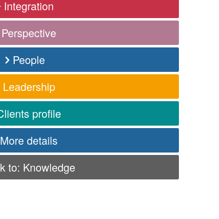
Integration
Perspective
People
Leadership
Clients profile
More details
k to: Knowledge