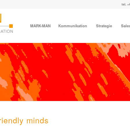
tel. +
MARK-MAN
Kommunikation
Strategie
Sale
riendly minds