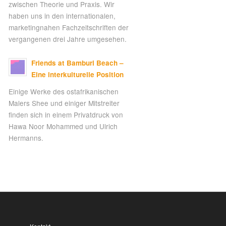
zwischen Theorie und Praxis. Wir
haben uns in den internationalen,
marketingnahen Fachzeitschriften der
vergangenen drei Jahre umgesehen.
Friends at Bamburi Beach –
Eine interkulturelle Position
Einige Werke des ostafrikanischen
Malers Shee und einiger Mitstreiter
finden sich in einem Privatdruck von
Hawa Noor Mohammed und Ulrich
Hermanns.