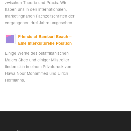
zwischen Theorie und Praxis. Wir
haben uns in den internationalen,
marketingnahen Fachzeitschriften der
vergangenen drei Jahre umgesehen.
Friends at Bamburi Beach –
Eine interkulturelle Position
Einige Werke des ostafrikanischen
Malers Shee und einiger Mitstreiter
finden sich in einem Privatdruck von
Hawa Noor Mohammed und Ulrich
Hermanns.