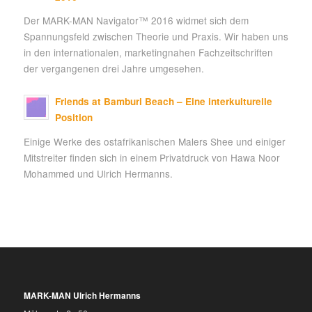
Der MARK-MAN Navigator™ 2016 widmet sich dem
Spannungsfeld zwischen Theorie und Praxis. Wir haben uns
in den internationalen, marketingnahen Fachzeitschriften
der vergangenen drei Jahre umgesehen.
Friends at Bamburi Beach – Eine interkulturelle
Position
Einige Werke des ostafrikanischen Malers Shee und einiger
Mitstreiter finden sich in einem Privatdruck von Hawa Noor
Mohammed und Ulrich Hermanns.
MARK-MAN Ulrich Hermanns