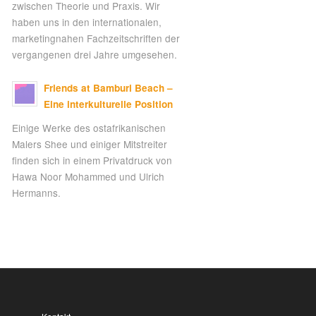
zwischen Theorie und Praxis. Wir
haben uns in den internationalen,
marketingnahen Fachzeitschriften der
vergangenen drei Jahre umgesehen.
Friends at Bamburi Beach –
Eine interkulturelle Position
Einige Werke des ostafrikanischen
Malers Shee und einiger Mitstreiter
finden sich in einem Privatdruck von
Hawa Noor Mohammed und Ulrich
Hermanns.