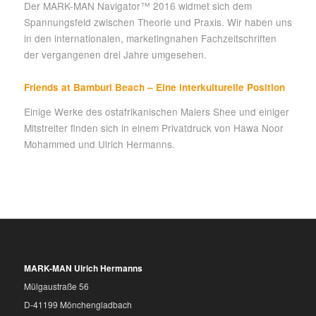
Der MARK-MAN Navigator™ 2016 widmet sich dem
Spannungsfeld zwischen Theorie und Praxis. Wir haben uns
in den internationalen, marketingnahen Fachzeitschriften
der vergangenen drei Jahre umgesehen.
Friends at Bamburi Beach – Eine interkulturelle Position
Einige Werke des ostafrikanischen Malers Shee und einiger
Mitstreiter finden sich in einem Privatdruck von Hawa Noor
Mohammed und Ulrich Hermanns.
MARK-MAN Ulrich Hermanns
Mülgaustraße 56
D-41199 Mönchengladbach