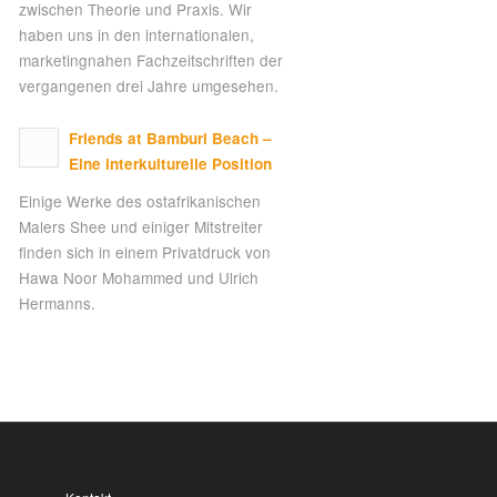
zwischen Theorie und Praxis. Wir
haben uns in den internationalen,
marketingnahen Fachzeitschriften der
vergangenen drei Jahre umgesehen.
Friends at Bamburi Beach –
Eine interkulturelle Position
Einige Werke des ostafrikanischen
Malers Shee und einiger Mitstreiter
finden sich in einem Privatdruck von
Hawa Noor Mohammed und Ulrich
Hermanns.