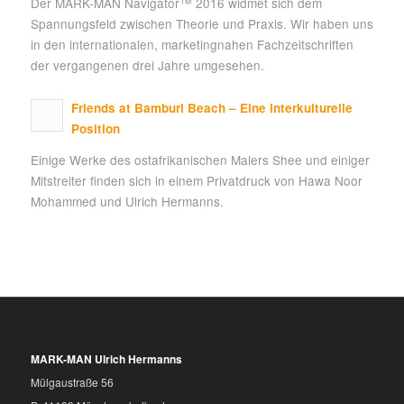
Der MARK-MAN Navigator™ 2016 widmet sich dem
Spannungsfeld zwischen Theorie und Praxis. Wir haben uns
in den internationalen, marketingnahen Fachzeitschriften
der vergangenen drei Jahre umgesehen.
Friends at Bamburi Beach – Eine interkulturelle
Position
Einige Werke des ostafrikanischen Malers Shee und einiger
Mitstreiter finden sich in einem Privatdruck von Hawa Noor
Mohammed und Ulrich Hermanns.
MARK-MAN Ulrich Hermanns
Mülgaustraße 56