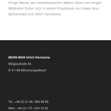
Einige Werke des ostafrikanischen Malers Shee und einiger
Mitstreiter finden sich in einem Privatdruck von Hawa Noor
Mohammed und Ulrich Hermanns.
MARK-MAN Ulrich Hermanns
Mülgaustraße 56
D-41199 Mönchengladbach
Tel.: +49 (0) 21 66 / 990 86 86
Mob.: +49 (0) 175 / 504 19 22