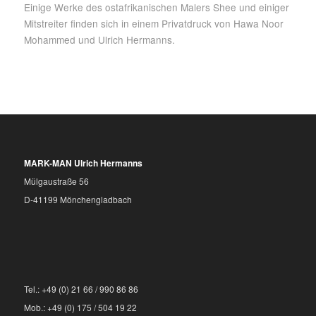
Einige Werke des ostafrikanischen Malers Shee und einiger
Mitstreiter finden sich in einem Privatdruck von Hawa Noor
Mohammed und Ulrich Hermanns.
MARK-MAN Ulrich Hermanns
Mülgaustraße 56
D-41199 Mönchengladbach
Tel.: +49 (0) 21 66 / 990 86 86
Mob.: +49 (0) 175 / 504 19 22