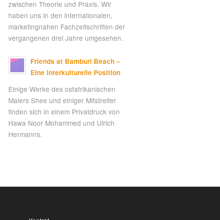
zwischen Theorie und Praxis. Wir
haben uns in den internationalen,
marketingnahen Fachzeitschriften der
vergangenen drei Jahre umgesehen.
Friends at Bamburi Beach –
Eine interkulturelle Position
Einige Werke des ostafrikanischen
Malers Shee und einiger Mitstreiter
finden sich in einem Privatdruck von
Hawa Noor Mohammed und Ulrich
Hermanns.