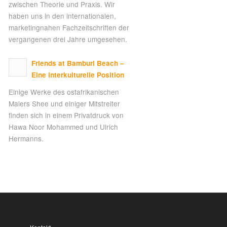
zwischen Theorie und Praxis. Wir
haben uns in den internationalen,
marketingnahen Fachzeitschriften der
vergangenen drei Jahre umgesehen.
Friends at Bamburi Beach –
Eine interkulturelle Position
Einige Werke des ostafrikanischen
Malers Shee und einiger Mitstreiter
finden sich in einem Privatdruck von
Hawa Noor Mohammed und Ulrich
Hermanns.