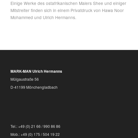
Einige Werke des ostafrikanischen Malers Shee und einiger
Mitstreiter finden sich in einem Privatdruck von Hawa Noor
Mohammed und Ulrich Hermanns.
MARK-MAN Ulrich Hermanns
Mülgaustraße 56
D-41199 Mönchengladbach
Tel.: +49 (0) 21 66 / 990 86 86
Mob.: +49 (0) 175 / 504 19 22