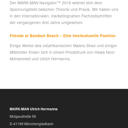
Der MARK-MAN Navigator™ 2016 widmet sich dem
Spannungsfeld zwischen Theorie und Praxis. Wir haben uns
in den internationalen, marketingnahen Fachzeitschriften
der vergangenen drei Jahre umgesehen.
Friends at Bamburi Beach – Eine interkulturelle Position
Einige Werke des ostafrikanischen Malers Shee und einiger
Mitstreiter finden sich in einem Privatdruck von Hawa Noor
Mohammed und Ulrich Hermanns.
MARK-MAN Ulrich Hermanns
Mülgaustraße 56
D-41199 Mönchengladbach