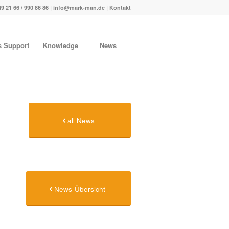
49 21 66 / 990 86 86 |
info@mark-man.de
|
Kontakt
s Support
Knowledge
News
all News
News-Übersicht